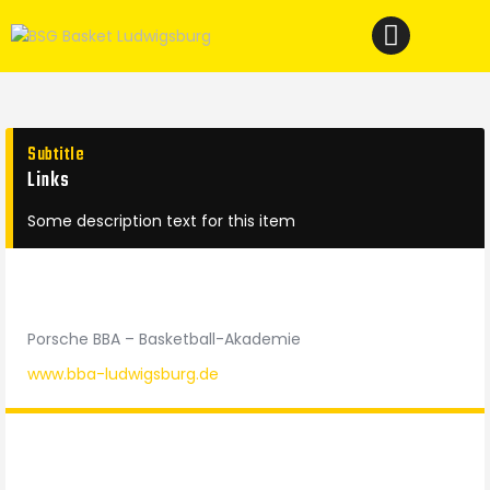
Home
News
Verein
Teams W
Subtitle
Links
Teams M
Spielbetrieb
Some description text for this item
Unterstützen
Links
Porsche BBA – Basketball-Akademie
www.bba-ludwigsburg.de