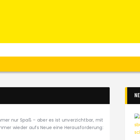
Home
News
Verein
Teams W
Teams M
Spielbetrieb
Unterstützen
Links
N
mer nur Spaß – aber es ist unverzichtbar, mit
immer wieder aufs Neue eine Herausforderung: