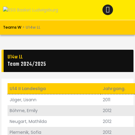
Home
News
Verein
Teams W
>
U14w LL
Teams W
Teams M
U14w LL
Spielbetrieb
Team 2024/2025
Unterstützen
Links
U14 II Landesliga
Jahrgang.
Jäger, Lisann
2011
Böhme, Emily
2012
Neugart, Mathilda
2012
Plemenik, Sofia
2012