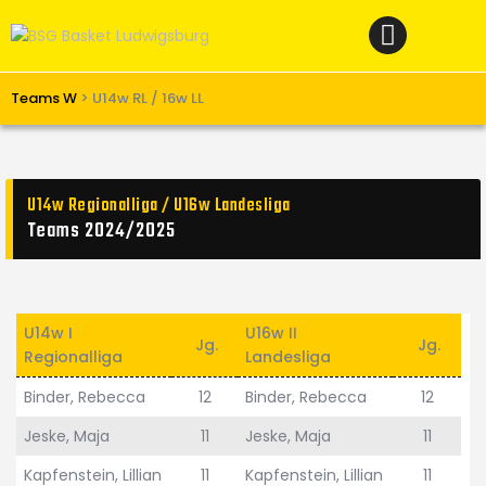
Home
News
Verein
Teams W
>
U14w RL / 16w LL
Teams W
Teams M
U14w Regionalliga / U16w Landesliga
Spielbetrieb
Teams 2024/2025
Unterstützen
Links
U14w I
U16w II
Jg.
Jg.
Regionalliga
Landesliga
Binder, Rebecca
12
Binder, Rebecca
12
Jeske, Maja
11
Jeske, Maja
11
Kapfenstein, Lillian
11
Kapfenstein, Lillian
11