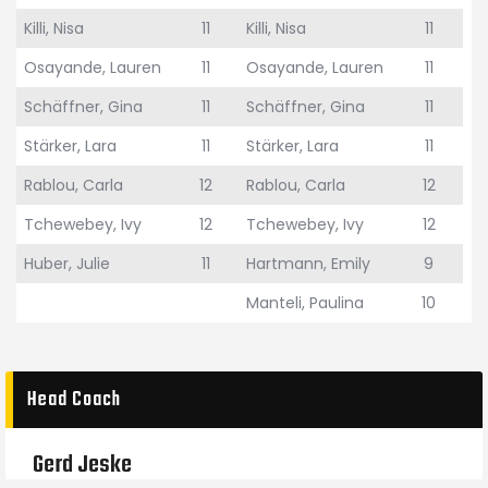
Killi, Nisa
11
Killi, Nisa
11
Osayande, Lauren
11
Osayande, Lauren
11
Schäffner, Gina
11
Schäffner, Gina
11
Stärker, Lara
11
Stärker, Lara
11
Rablou, Carla
12
Rablou, Carla
12
Tchewebey, Ivy
12
Tchewebey, Ivy
12
Huber, Julie
11
Hartmann, Emily
9
Manteli, Paulina
10
Head Coach
Gerd Jeske