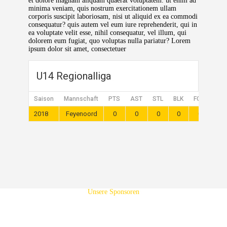
et dolore magnam aliquam quaerat voluptatem. ut enim ad
minima veniam, quis nostrum exercitationem ullam
corporis suscipit laboriosam, nisi ut aliquid ex ea commodi
consequatur? quis autem vel eum iure reprehenderit, qui in
ea voluptate velit esse, nihil consequatur, vel illum, qui
dolorem eum fugiat, quo voluptas nulla pariatur? Lorem
ipsum dolor sit amet, consectetuer
U14 Regionalliga
Saison
Mannschaft
PTS
AST
STL
BLK
FGM
FG
2018
Feyenoord
0
0
0
0
0
0
Unsere Sponsoren