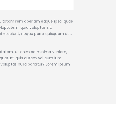
um, totam rem aperiam eaque ipsa, quae
luptatem, quia voluptas sit,
ui nesciunt, neque porro quisquam est,
ptatem. ut enim ad minima veniam,
equatur? quis autem vel eum iure
uo voluptas nulla pariatur? Lorem ipsum