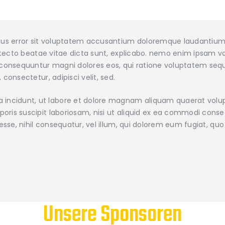
natus error sit voluptatem accusantium doloremque laudanti
chitecto beatae vitae dicta sunt, explicabo. nemo enim ipsam vo
a consequuntur magni dolores eos, qui ratione voluptatem seq
 consectetur, adipisci velit, sed.
incidunt, ut labore et dolore magnam aliquam quaerat volu
oris suscipit laboriosam, nisi ut aliquid ex ea commodi cons
t esse, nihil consequatur, vel illum, qui dolorem eum fugiat, q
Unsere Sponsoren