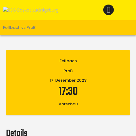
Home
News
Verein
Fellbach vs ProB
Teams W
Teams M
Fellbach
Spielbetrieb
ProB
Unterstützen
17. Dezember 2023
Links
17:30
Vorschau
Details