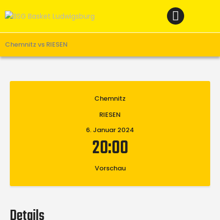
Home
News
Verein
Chemnitz vs RIESEN
Teams W
Teams M
Chemnitz
Spielbetrieb
RIESEN
Unterstützen
6. Januar 2024
Links
20:00
Vorschau
Details