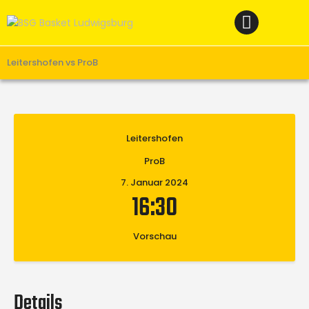
Home
News
Verein
Leitershofen vs ProB
Teams W
Teams M
Leitershofen
Spielbetrieb
ProB
Unterstützen
7. Januar 2024
Links
16:30
Vorschau
Details