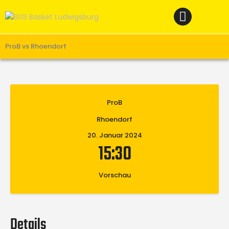
Home
News
Verein
ProB vs Rhoendorf
Teams W
Teams M
ProB
Spielbetrieb
Rhoendorf
Unterstützen
20. Januar 2024
Links
15:30
Vorschau
Details