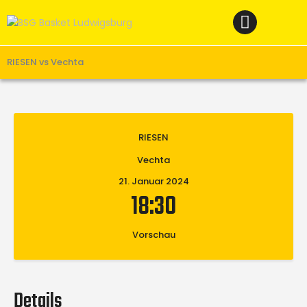
Home
News
Verein
RIESEN vs Vechta
Teams W
Teams M
RIESEN
Spielbetrieb
Vechta
Unterstützen
21. Januar 2024
Links
18:30
Vorschau
Details