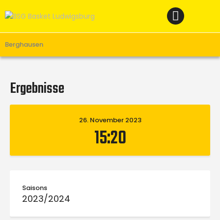
Home
News
Verein
Berghausen
Teams W
Teams M
Ergebnisse
Spielbetrieb
Unterstützen
26. November 2023
15:20
Links
Saisons
2023/2024