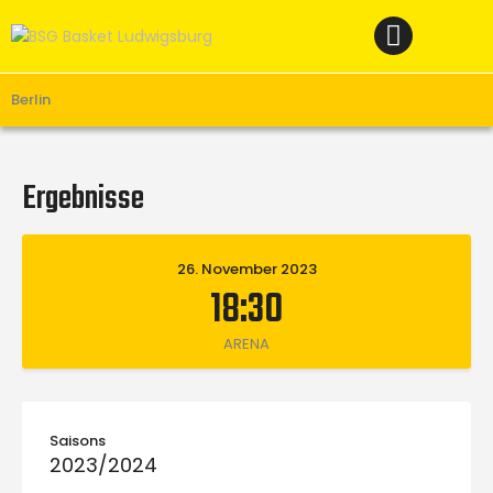
Home
News
Verein
Berlin
Teams W
Teams M
Ergebnisse
Spielbetrieb
Unterstützen
26. November 2023
18:30
Links
ARENA
Saisons
2023/2024