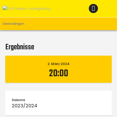
Home
News
Verein
Derendingen
Teams W
Teams M
Ergebnisse
Spielbetrieb
Unterstützen
2. März 2024
20:00
Links
Saisons
2023/2024