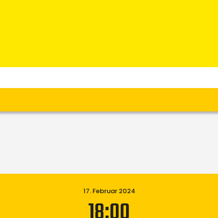
Home
News
Verein
Teams W
Teams M
Spielbetrieb
Unterstützen
Links
17. Februar 2024
18:00