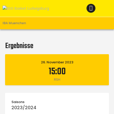
Home
News
Verein
IBA Muenchen
Teams W
Teams M
Ergebnisse
Spielbetrieb
Unterstützen
26. November 2023
15:00
Links
RSH
Saisons
2023/2024