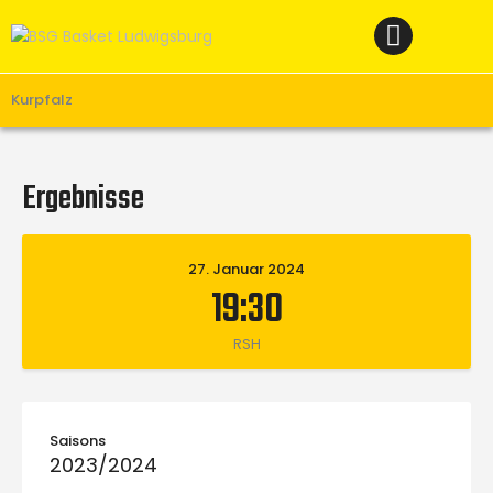
Home
News
Verein
Kurpfalz
Teams W
Teams M
Ergebnisse
Spielbetrieb
Unterstützen
27. Januar 2024
19:30
Links
RSH
Saisons
2023/2024