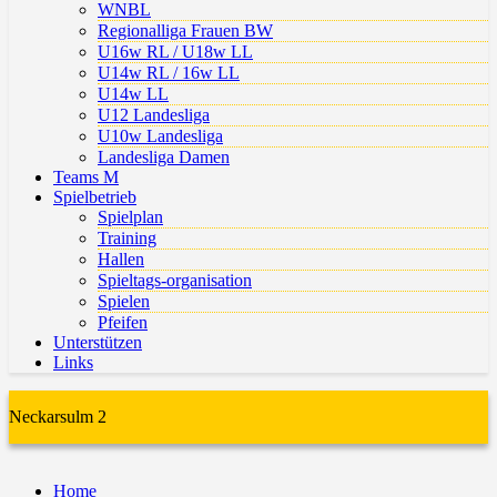
WNBL
Regionalliga Frauen BW
U16w RL / U18w LL
U14w RL / 16w LL
U14w LL
U12 Landesliga
U10w Landesliga
Landesliga Damen
Teams M
Spielbetrieb
Spielplan
Training
Hallen
Spieltags-organisation
Spielen
Pfeifen
Unterstützen
Links
Neckarsulm 2
Home