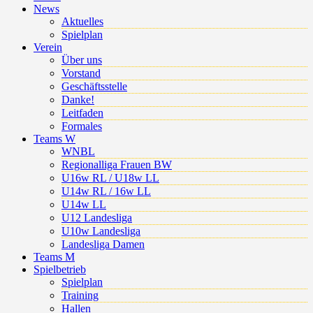
News
Aktuelles
Spielplan
Verein
Über uns
Vorstand
Geschäftsstelle
Danke!
Leitfaden
Formales
Teams W
WNBL
Regionalliga Frauen BW
U16w RL / U18w LL
U14w RL / 16w LL
U14w LL
U12 Landesliga
U10w Landesliga
Landesliga Damen
Teams M
Spielbetrieb
Spielplan
Training
Hallen