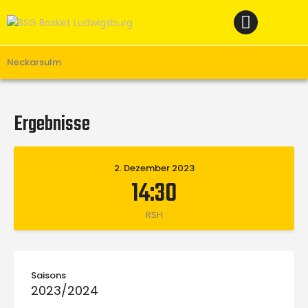
Home
News
Verein
Neckarsulm
Teams W
Teams M
Ergebnisse
Spielbetrieb
Unterstützen
2. Dezember 2023
14:30
Links
RSH
Saisons
2023/2024