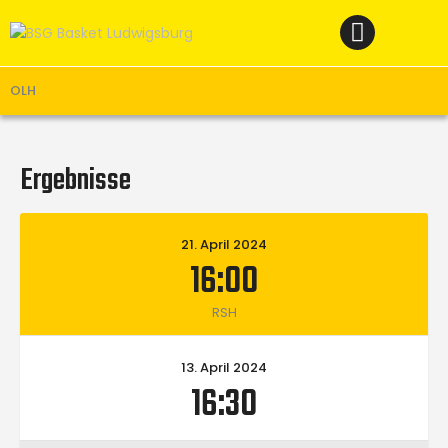
Home
News
Verein
OLH
Teams W
Teams M
Ergebnisse
Spielbetrieb
Unterstützen
21. April 2024
16:00
Links
RSH
13. April 2024
16:30