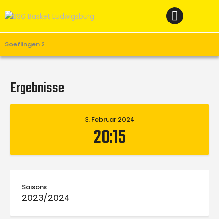
Home
News
Verein
Soeflingen 2
Teams W
Teams M
Ergebnisse
Spielbetrieb
Unterstützen
3. Februar 2024
20:15
Links
Saisons
2023/2024