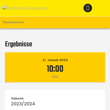
Home
News
Verein
Steinenbronn
Teams W
Teams M
Ergebnisse
Spielbetrieb
Unterstützen
21. Januar 2024
10:00
Links
RSH
Saisons
2023/2024