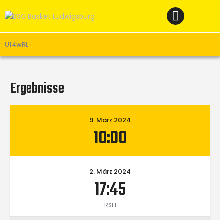
Home
News
Verein
U14wRL
Teams W
Teams M
Ergebnisse
Spielbetrieb
Unterstützen
9. März 2024
10:00
Links
2. März 2024
17:45
RSH