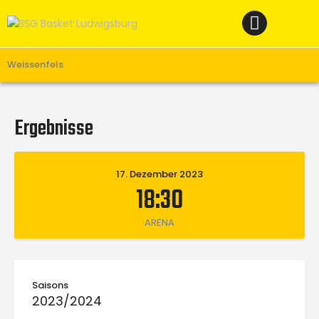
Home
News
Verein
Weissenfels
Teams W
Teams M
Ergebnisse
Spielbetrieb
Unterstützen
17. Dezember 2023
18:30
Links
ARENA
Saisons
2023/2024