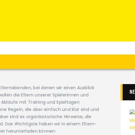
Home
News
Verein
Teams W
Teams M
Spielbetrieb
Unterstützen
Links
 Elternabenden, bei denen wir einen Ausblick
N
ollen die Eltern unserer Spielerinnen und
 Abläufe mit Training und Spieltagen
ne Regeln, die aber einfach und klar sind und
aber sind es organisatorische Hinweise, die
nd. Das Wichtigste haben wir in einem Eltern-
ier herunterladen können: