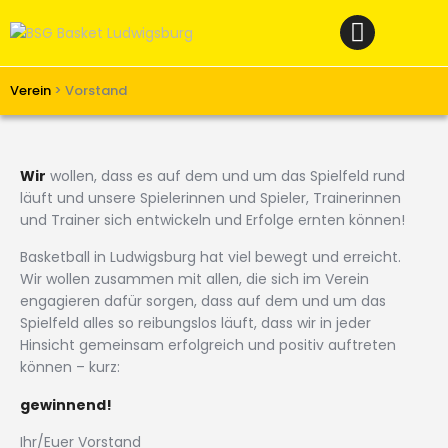
Home
News
Verein
Verein
>
Vorstand
Teams W
Teams M
Wir
wollen, dass es auf dem und um das Spielfeld rund
läuft und unsere Spielerinnen und Spieler, Trainerinnen
Spielbetrieb
und Trainer sich entwickeln und Erfolge ernten können!
Unterstützen
Basketball in Ludwigsburg hat viel bewegt und erreicht.
Links
Wir wollen zusammen mit allen, die sich im Verein
engagieren dafür sorgen, dass auf dem und um das
Spielfeld alles so reibungslos läuft, dass wir in jeder
Hinsicht gemeinsam erfolgreich und positiv auftreten
können – kurz:
gewinnend!
Ihr/Euer Vorstand