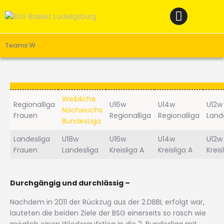
Home
News
Verein
Teams W
Teams W
Teams M
Weibliche
Spielbetrieb
Regionalliga
U16w
U14w
U12w
Nachwuchs
Frauen
Regionalliga
Regionalliga
Land
Unterstützen
BundesLiga
Links
Landesliga
U18w
U16w
U14w
U12w
Frauen
Landesliga
Kreisliga A
Kreisliga A
Kreis
Durchgängig und durchlässig –
Nachdem in 2011 der Rückzug aus der 2.DBBL erfolgt war,
lauteten die beiden Ziele der BSG einerseits so rasch wie
möglich einen Wiederaufstieg in die 2. Bundesliga mit