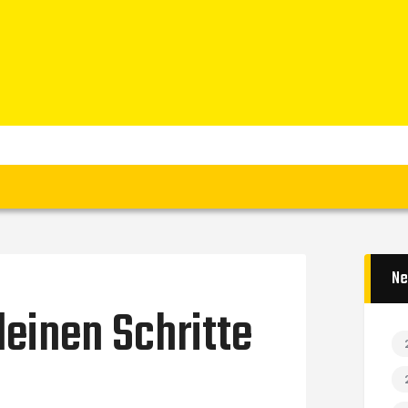
Home
News
Verein
Teams W
Teams M
Spielbetrieb
Unterstützen
Links
Ne
leinen Schritte