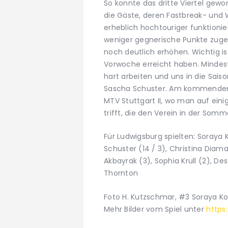
So konnte das dritte Viertel gew
die Gäste, deren Fastbreak- und
erheblich hochtouriger funktionier
weniger gegnerische Punkte zuge
noch deutlich erhöhen. Wichtig is
Vorwoche erreicht haben. Mindeste
hart arbeiten und uns in die Sais
Sascha Schuster. Am kommende
MTV Stuttgart II, wo man auf ein
trifft, die den Verein in der So
Für Ludwigsburg spielten: Soraya K
Schuster (14 / 3), Christina Diama
Akbayrak (3), Sophia Krull (2), Des
Thornton
Foto H. Kutzschmar, #3 Soraya Ko
Mehr Bilder vom Spiel unter
https