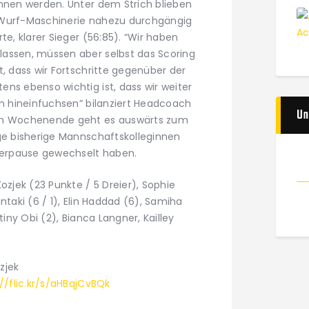
onnen werden. Unter dem Strich blieben
 Wurf-Maschinerie nahezu durchgängig
te, klarer Sieger (56:85). “Wir haben
lassen, müssen aber selbst das Scoring
t, dass wir Fortschritte gegenüber der
ns ebenso wichtig ist, dass wir weiter
on hineinfuchsen” bilanziert Headcoach
Un
n Wochenende geht es auswärts zum
ige bisherige Mannschaftskolleginnen
mmerpause gewechselt haben.
ozjek (23 Punkte / 5 Dreier), Sophie
ntaki (6 / 1), Elin Haddad (6), Samiha
tiny Obi (2), Bianca Langner, Kailley
zjek
://flic.kr/s/aHBqjCvBQk