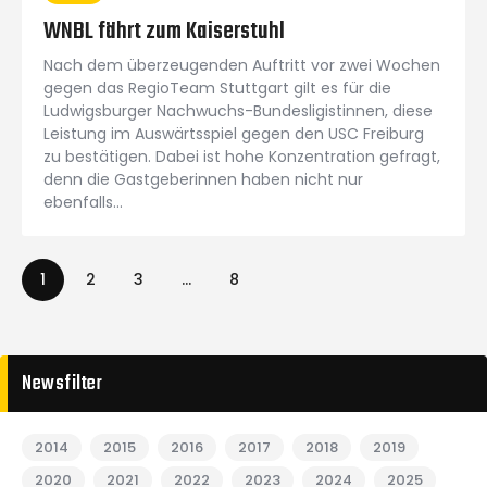
WNBL fährt zum Kaiserstuhl
Nach dem überzeugenden Auftritt vor zwei Wochen
gegen das RegioTeam Stuttgart gilt es für die
Ludwigsburger Nachwuchs-Bundesligistinnen, diese
Leistung im Auswärtsspiel gegen den USC Freiburg
zu bestätigen. Dabei ist hohe Konzentration gefragt,
denn die Gastgeberinnen haben nicht nur
ebenfalls…
1
2
3
…
8
Newsfilter
2014
2015
2016
2017
2018
2019
2020
2021
2022
2023
2024
2025