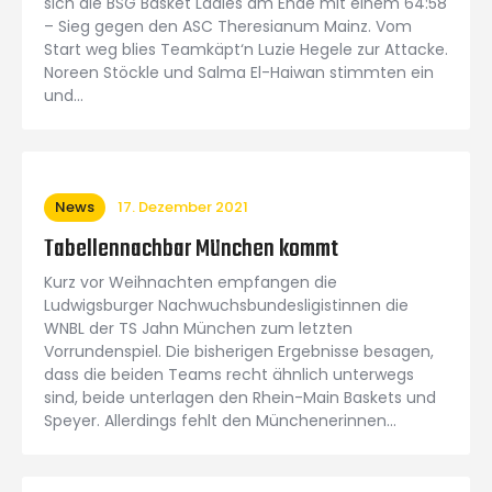
sich die BSG Basket Ladies am Ende mit einem 64:58
– Sieg gegen den ASC Theresianum Mainz. Vom
Start weg blies Teamkäpt‘n Luzie Hegele zur Attacke.
Noreen Stöckle und Salma El-Haiwan stimmten ein
und…
News
17. Dezember 2021
Tabellennachbar München kommt
Kurz vor Weihnachten empfangen die
Ludwigsburger Nachwuchsbundesligistinnen die
WNBL der TS Jahn München zum letzten
Vorrundenspiel. Die bisherigen Ergebnisse besagen,
dass die beiden Teams recht ähnlich unterwegs
sind, beide unterlagen den Rhein-Main Baskets und
Speyer. Allerdings fehlt den Münchenerinnen…