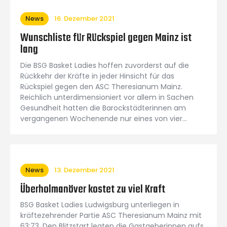
News
16. Dezember 2021
Wunschliste für Rückspiel gegen Mainz ist
lang
Die BSG Basket Ladies hoffen zuvorderst auf die
Rückkehr der Kräfte in jeder Hinsicht für das
Rückspiel gegen den ASC Theresianum Mainz.
Reichlich unterdimensioniert vor allem in Sachen
Gesundheit hatten die Barockstädterinnen am
vergangenen Wochenende nur eines von vier…
News
13. Dezember 2021
Überholmanöver kostet zu viel Kraft
BSG Basket Ladies Ludwigsburg unterliegen in
kräftezehrender Partie ASC Theresianum Mainz mit
63:73. Den Blitzstart legten die Gastgeberinnen aufs