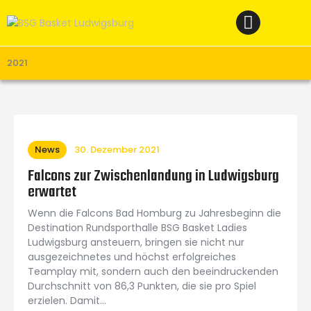
Home
News
Verein
2021
Teams W
Teams M
Spielbetrieb
News
30. Dezember 2021
Unterstützen
Falcons zur Zwischenlandung in Ludwigsburg
erwartet
Links
Wenn die Falcons Bad Homburg zu Jahresbeginn die
Destination Rundsporthalle BSG Basket Ladies
Ludwigsburg ansteuern, bringen sie nicht nur
ausgezeichnetes und höchst erfolgreiches
Teamplay mit, sondern auch den beeindruckenden
Durchschnitt von 86,3 Punkten, die sie pro Spiel
erzielen. Damit…