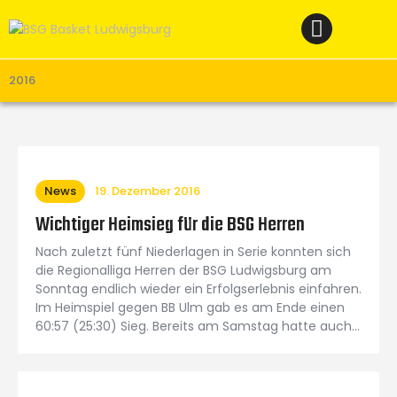
Home
News
Verein
2016
Teams W
Teams M
Spielbetrieb
News
19. Dezember 2016
Unterstützen
Wichtiger Heimsieg für die BSG Herren
Links
Nach zuletzt fünf Niederlagen in Serie konnten sich
die Regionalliga Herren der BSG Ludwigsburg am
Sonntag endlich wieder ein Erfolgserlebnis einfahren.
Im Heimspiel gegen BB Ulm gab es am Ende einen
60:57 (25:30) Sieg. Bereits am Samstag hatte auch…