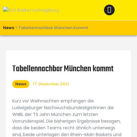
Home
News
Verein
News
>
Tabellennachbar München kommt
Teams W
Teams M
Spielbetrieb
Tabellennachbar München kommt
Unterstützen
News
17. Dezember 2021
Links
Kurz vor Weihnachten empfangen die
Ludwigsburger Nachwuchsbundesligistinnen die
WNBL der TS Jahn München zum letzten
Vorrundenspiel. Die bisherigen Ergebnisse besagen,
dass die beiden Teams recht ähnlich unterwegs
sind, beide unterlagen den Rhein-Main Baskets und