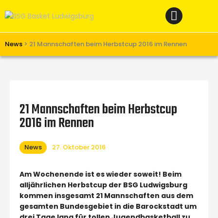
Home
News
Verein
News
>
21 Mannschaften beim Herbstcup 2016 im Rennen
Teams W
Teams M
Spielbetrieb
21 Mannschaften beim Herbstcup
Unterstützen
2016 im Rennen
Links
News
27. Oktober 2016
Am Wochenende ist es wieder soweit! Beim
alljährlichen Herbstcup der BSG Ludwigsburg
kommen insgesamt 21 Mannschaften aus dem
gesamten Bundesgebiet in die Barockstadt um
drei Tage lang für tollen Jugendbasketball zu