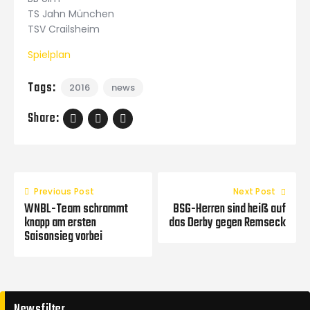
TS Jahn München
TSV Crailsheim
Spielplan
Tags:
2016
news
Share:
Previous Post
Next Post
WNBL-Team schrammt
BSG-Herren sind heiß auf
knapp am ersten
das Derby gegen Remseck
Saisonsieg vorbei
Newsfilter