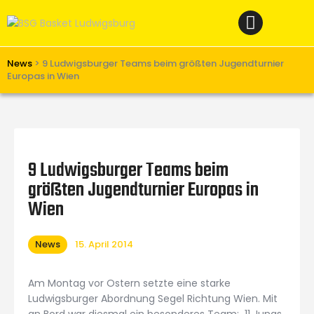
Home
News
Verein
News
>
9 Ludwigsburger Teams beim größten Jugendturnier
Europas in Wien
Teams W
Teams M
Spielbetrieb
9 Ludwigsburger Teams beim
Unterstützen
größten Jugendturnier Europas in
Links
Wien
News
15. April 2014
Am Montag vor Ostern setzte eine starke
Ludwigsburger Abordnung Segel Richtung Wien. Mit
an Bord war diesmal ein besonderes Team: 11 Jungs