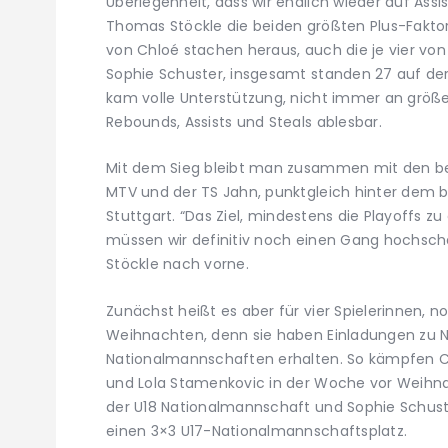
Überlegenheit, dass wir endlich wieder auf Ass
Thomas Stöckle die beiden größten Plus-Faktore
von Chloé stachen heraus, auch die je vier von 
Sophie Schuster, insgesamt standen 27 auf de
kam volle Unterstützung, nicht immer an größ
Rebounds, Assists und Steals ablesbar.
Mit dem Sieg bleibt man zusammen mit den 
MTV und der TS Jahn, punktgleich hinter dem
Stuttgart. “Das Ziel, mindestens die Playoffs zu
müssen wir definitiv noch einen Gang hochscha
Stöckle nach vorne.
Zunächst heißt es aber für vier Spielerinnen, n
Weihnachten, denn sie haben Einladungen zu 
Nationalmannschaften erhalten. So kämpfen Ch
und Lola Stamenkovic in der Woche vor Weihna
der U18 Nationalmannschaft und Sophie Schuster
einen 3×3 U17-Nationalmannschaftsplatz.