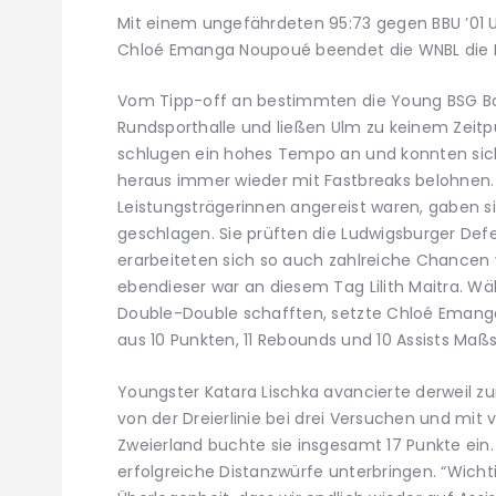
Mit einem ungefährdeten 95:73 gegen BBU ’01 U
Chloé Emanga Noupoué beendet die WNBL die 
Vom Tipp-off an bestimmten die Young BSG Ba
Rundsporthalle und ließen Ulm zu keinem Zeitp
schlugen ein hohes Tempo an und konnten sic
heraus immer wieder mit Fastbreaks belohnen. D
Leistungsträgerinnen angereist waren, gaben s
geschlagen. Sie prüften die Ludwigsburger Def
erarbeiteten sich so auch zahlreiche Chancen v
ebendieser war an diesem Tag Lilith Maitra. W
Double-Double schafften, setzte Chloé Emang
aus 10 Punkten, 11 Rebounds und 10 Assists Maß
Youngster Katara Lischka avancierte derweil zu
von der Dreierlinie bei drei Versuchen und mit 
Zweierland buchte sie insgesamt 17 Punkte ein.
erfolgreiche Distanzwürfe unterbringen. “Wich