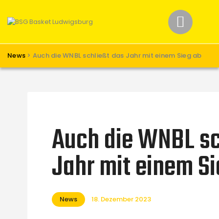
Home
News
Verein
News
>
Auch die WNBL schließt das Jahr mit einem Sieg ab
Teams W
Teams M
Spielbetrieb
Unterstützen
Links
Auch die WNBL sc
Jahr mit einem Si
News
18. Dezember 2023