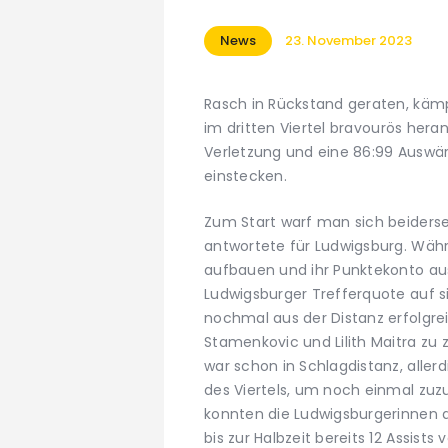
News
23. November 2023
Rasch in Rückstand geraten, kämp
im dritten Viertel bravourös her
Verletzung und eine 86:99 Ausw
einstecken.
Zum Start warf man sich beiderse
antwortete für Ludwigsburg. Wäh
aufbauen und ihr Punktekonto au
Ludwigsburger Trefferquote auf s
nochmal aus der Distanz erfolgreic
Stamenkovic und Lilith Maitra zu
war schon in Schlagdistanz, aller
des Viertels, um noch einmal zuzu
konnten die Ludwigsburgerinnen d
bis zur Halbzeit bereits 12 Assists