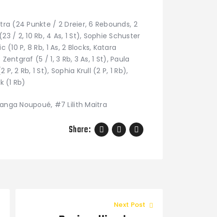
itra (24 Punkte / 2 Dreier, 6 Rebounds, 2
 / 2, 10 Rb, 4 As, 1 St), Sophie Schuster
c (10 P, 8 Rb, 1 As, 2 Blocks, Katara
e Zentgraf (5 / 1, 3 Rb, 3 As, 1 St), Paula
P, 2 Rb, 1 St), Sophia Krull (2 P, 1 Rb),
k (1 Rb)
nga Noupoué, #7 Lilith Maitra
Share:
Next Post