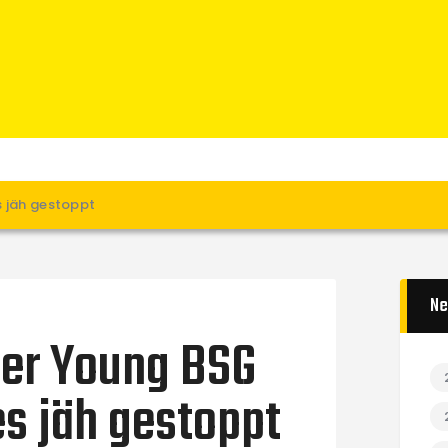
Home
News
Verein
Teams W
Teams M
Spielbetrieb
s jäh gestoppt
Unterstützen
Links
Ne
der Young BSG
s jäh gestoppt