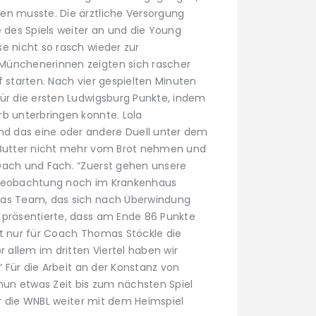
en musste. Die ärztliche Versorgung
des Spiels weiter an und die Young
e nicht so rasch wieder zur
Münchenerinnen zeigten sich rascher
f starten. Nach vier gespielten Minuten
für die ersten Ludwigsburg Punkte, indem
rb unterbringen konnte. Lola
d das eine oder andere Duell unter dem
e Butter nicht mehr vom Brot nehmen und
Dach und Fach. “Zuerst gehen unsere
 Beobachtung noch im Krankenhaus
das Team, das sich nach Überwindung
 präsentierte, dass am Ende 86 Punkte
ht nur für Coach Thomas Stöckle die
r allem im dritten Viertel haben wir
.“ Für die Arbeit an der Konstanz von
un etwas Zeit bis zum nächsten Spiel
für die WNBL weiter mit dem Heimspiel