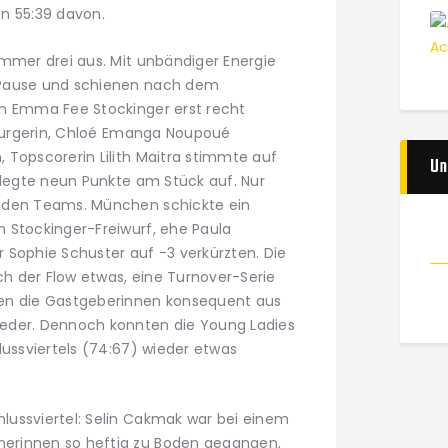
n 55:39 davon.
ummer drei aus. Mit unbändiger Energie
 Pause und schienen nach dem
en Emma Fee Stockinger erst recht
gsburgerin, Chloé Emanga Noupoué
 Topscorerin Lilith Maitra stimmte auf
Un
 legte neun Punkte am Stück auf. Nur
 den Teams. München schickte ein
 Stockinger-Freiwurf, ehe Paula
 Sophie Schuster auf -3 verkürzten. Die
ach der Flow etwas, eine Turnover-Serie
en die Gastgeberinnen konsequent aus
eder. Dennoch konnten die Young Ladies
lussviertels (74:67) wieder etwas
ussviertel: Selin Cakmak war bei einem
erinnen so heftig zu Boden gegangen,