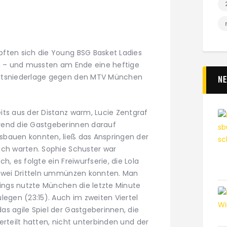
ften sich die Young BSG Basket Ladies
an – und mussten am Ende eine heftige
ärtsniederlage gegen den MTV München
N
its aus der Distanz warm, Lucie Zentgraf
rend die Gastgeberinnen darauf
sbauen konnten, ließ das Anspringen der
ich warten. Sophie Schuster war
h, es folgte ein Freiwurfserie, die Lola
 zwei Dritteln ummünzen konnten. Man
dings nutzte München die letzte Minute
legen (23:15). Auch im zweiten Viertel
as agile Spiel der Gastgeberinnen, die
 verteilt hatten, nicht unterbinden und der