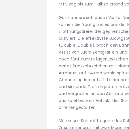
MTV zog bis zum Halbzeitstand vo
Ganz anders sah das in Viertel N
kamen die Young Ladies aus der
Eröffnungsdreier der gegnerisch
aktiviert. Die effektivste Ludwi
(Double-Double), brach den Bann,
Assist von Lucie Zentgraf ein und
noch fünf Punkte lagen zwischen
erstes Rückkehrzeichen mit einem
Armbrust auf -4 und wenig später
Chance lag in der Luft. Leider br
und sinkende Trefferquoten nutz
und vergrößerten den Abstand wi
das Spiel bis zum Auftakt des Sch
offener gestalten.
Mit einem Schock begann das Schl
Zusammenprall mit zwei München