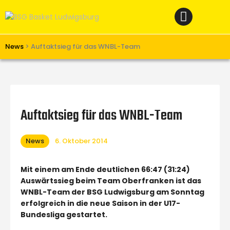
Home
News
Verein
News
>
Auftaktsieg für das WNBL-Team
Teams W
Teams M
Spielbetrieb
Auftaktsieg für das WNBL-Team
Unterstützen
News
6. Oktober 2014
Links
Mit einem am Ende deutlichen 66:47 (31:24)
Auswärtssieg beim Team Oberfranken ist das
WNBL-Team der BSG Ludwigsburg am Sonntag
erfolgreich in die neue Saison in der U17-
Bundesliga gestartet.