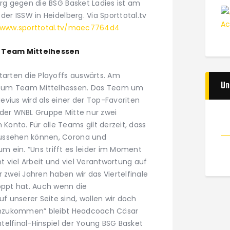
erg gegen die BSG Basket Ladies ist am
der ISSW in Heidelberg. Via Sporttotal.tv
/www.sporttotal.tv/maec7764d4
uf Team Mittelhessen
tarten die Playoffs auswärts. Am
Un
 zum Team Mittelhessen. Das Team um
vius wird als einer der Top-Favoriten
 der WNBL Gruppe Mitte nur zwei
onto. Für alle Teams gilt derzeit, dass
aussehen können, Corona und
 ein. “Uns trifft es leider im Moment
 viel Arbeit und viel Verantwortung auf
r zwei Jahren haben wir das Viertelfinale
oppt hat. Auch wenn die
 unserer Seite sind, wollen wir doch
 hinzukommen” bleibt Headcoach Cäsar
chtelfinal-Hinspiel der Young BSG Basket