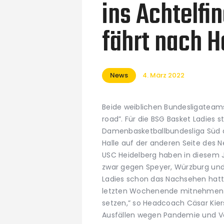
ins Achtelfi
fährt nach H
News
4. März 2022
Beide weiblichen Bundesligatea
road”. Für die BSG Basket Ladies 
Damenbasketballbundesliga Süd di
Halle auf der anderen Seite des 
USC Heidelberg haben in diesem J
zwar gegen Speyer, Würzburg und
Ladies schon das Nachsehen hatt
letzten Wochenende mitnehmen u
setzen,” so Headcoach Cäsar Kier
Ausfällen wegen Pandemie und Ver