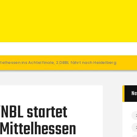
Home
News
Verein
Teams W
Teams M
Spielbetrieb
elhessen ins Achtelfinale, 2.DBBL fährt nach Heidelberg
Unterstützen
Links
Ne
NBL startet
Mittelhessen