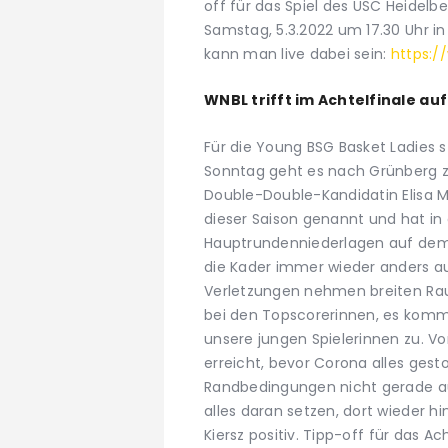
off für das Spiel des USC Heidelb
Samstag, 5.3.2022 um 17.30 Uhr in 
kann man live dabei sein:
https:/
WNBL trifft im Achtelfinale a
Für die Young BSG Basket Ladies s
Sonntag geht es nach Grünberg
Double-Double-Kandidatin Elisa Me
dieser Saison genannt und hat in
Hauptrundenniederlagen auf dem K
die Kader immer wieder anders 
Verletzungen nehmen breiten Raum
bei den Topscorerinnen, es kommt
unsere jungen Spielerinnen zu. Vo
erreicht, bevor Corona alles gest
Randbedingungen nicht gerade auf
alles daran setzen, dort wieder
Kiersz positiv. Tipp-off für das A