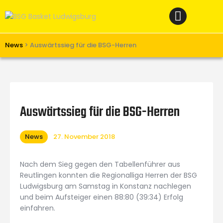
Home
News
Verein
News
>
Auswärtssieg für die BSG-Herren
Teams W
Teams M
Spielbetrieb
Auswärtssieg für die BSG-Herren
Unterstützen
News
27. November 2018
Links
Nach dem Sieg gegen den Tabellenführer aus
Reutlingen konnten die Regionalliga Herren der BSG
Ludwigsburg am Samstag in Konstanz nachlegen
und beim Aufsteiger einen 88:80 (39:34) Erfolg
einfahren.