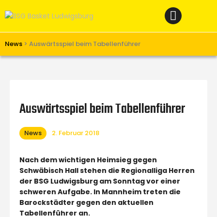
Home
News
Verein
News
>
Auswärtsspiel beim Tabellenführer
Teams W
Teams M
Spielbetrieb
Auswärtsspiel beim Tabellenführer
Unterstützen
News
2. Februar 2018
Links
Nach dem wichtigen Heimsieg gegen
Schwäbisch Hall stehen die Regionalliga Herren
der BSG Ludwigsburg am Sonntag vor einer
schweren Aufgabe. In Mannheim treten die
Barockstädter gegen den aktuellen
Tabellenführer an.