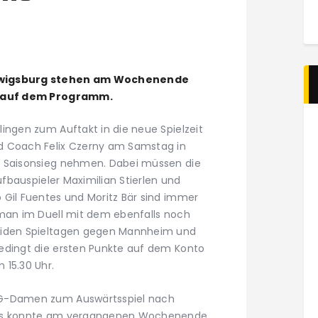
udwigsburg stehen am Wochenende
he auf dem Programm.
ingen zum Auftakt in die neue Spielzeit
d Coach Felix Czerny am Samstag in
n Saisonsieg nehmen. Dabei müssen die
ufbauspieler Maximilian Stierlen und
 Gil Fuentes und Moritz Bär sind immer
 man im Duell mit dem ebenfalls noch
eiden Spieltagen gegen Mannheim und
edingt die ersten Punkte auf dem Konto
 15.30 Uhr.
SG-Damen zum Auswärtsspiel nach
ius konnte am vergangenen Wochenende