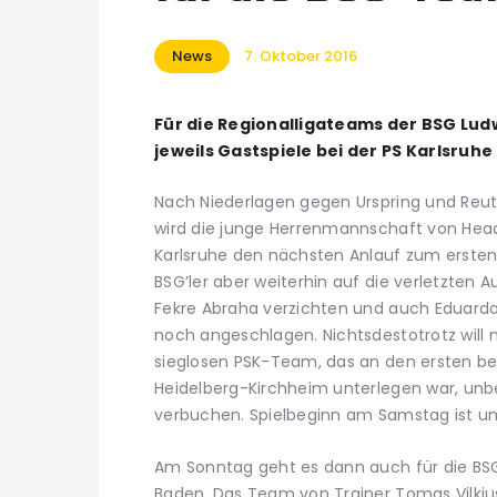
News
7. Oktober 2016
Für die Regionalligateams der BSG L
jeweils Gastspiele bei der PS Karlsru
Nach Niederlagen gegen Urspring und Reutl
wird die junge Herrenmannschaft von Hea
Karlsruhe den nächsten Anlauf zum erste
BSG’ler aber weiterhin auf die verletzten A
Fekre Abraha verzichten und auch Eduardo
noch angeschlagen. Nichtsdestotrotz will
sieglosen PSK-Team, das an den ersten b
Heidelberg-Kirchheim unterlegen war, unb
verbuchen. Spielbeginn am Samstag ist um
Am Sonntag geht es dann auch für die B
Baden. Das Team von Trainer Tomas Vilk