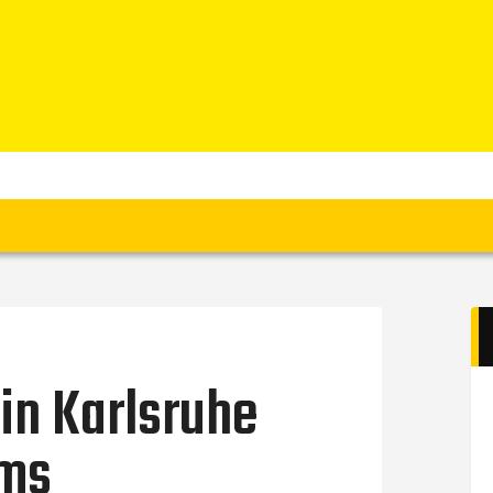
Home
News
Verein
Teams W
Teams M
Spielbetrieb
Unterstützen
Links
in Karlsruhe
ams