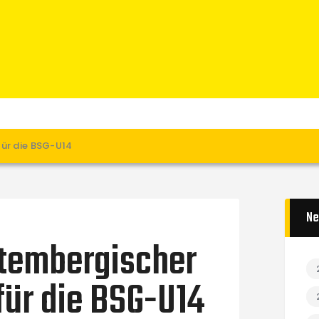
Home
News
Verein
Teams W
Teams M
Spielbetrieb
für die BSG-U14
Unterstützen
Links
Ne
tembergischer
 für die BSG-U14