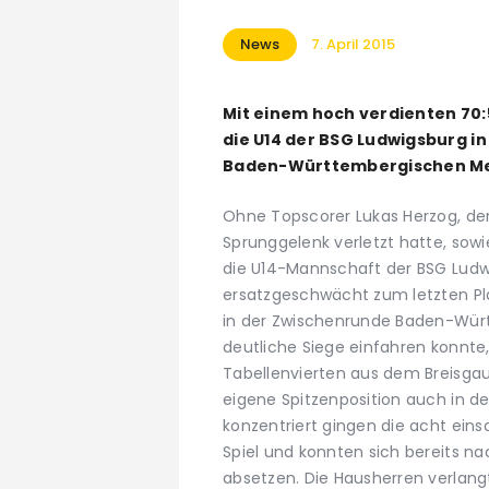
News
7. April 2015
Mit einem hoch verdienten 70:
die U14 der BSG Ludwigsburg 
Baden-Württembergischen Meis
Ohne Topscorer Lukas Herzog, der
Sprunggelenk verletzt hatte, sowi
die U14-Mannschaft der BSG Ludw
ersatzgeschwächt zum letzten Pl
in der Zwischenrunde Baden-Würt
deutliche Siege einfahren konnte
Tabellenvierten aus dem Breisgau
eigene Spitzenposition auch in d
konzentriert gingen die acht eins
Spiel und konnten sich bereits na
absetzen. Die Hausherren verlang