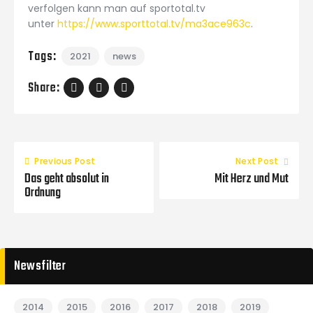
verfolgen kann man auf sportotal.tv
unter
https://www.sporttotal.tv/ma3ace963c
.
Tags:
2021
news
Share:
Previous Post
Next Post
Das geht absolut in
Mit Herz und Mut
Ordnung
Newsfilter
2014
2015
2016
2017
2018
2019