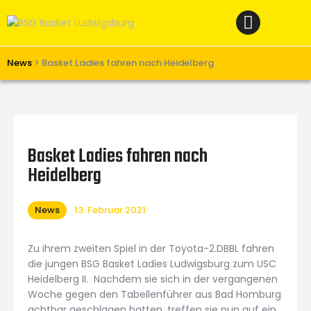
Home
News
Verein
News
>
Basket Ladies fahren nach Heidelberg
Teams W
Teams M
Spielbetrieb
Basket Ladies fahren nach
Unterstützen
Heidelberg
Links
News
13. Februar 2021
Zu ihrem zweiten Spiel in der Toyota-2.DBBL fahren
die jungen BSG Basket Ladies Ludwigsburg zum USC
Heidelberg II. Nachdem sie sich in der vergangenen
Woche gegen den Tabellenführer aus Bad Homburg
achtbar geschlagen hatten, treffen sie nun auf ein