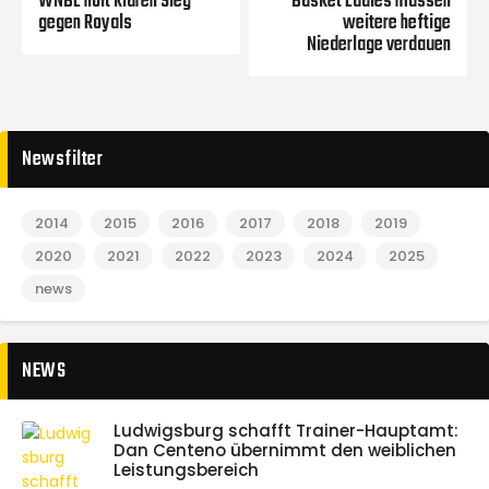
WNBL holt klaren Sieg
Basket Ladies müssen
gegen Royals
weitere heftige
Niederlage verdauen
Newsfilter
2014
2015
2016
2017
2018
2019
2020
2021
2022
2023
2024
2025
news
NEWS
Ludwigsburg schafft Trainer-Hauptamt:
Dan Centeno übernimmt den weiblichen
Leistungsbereich