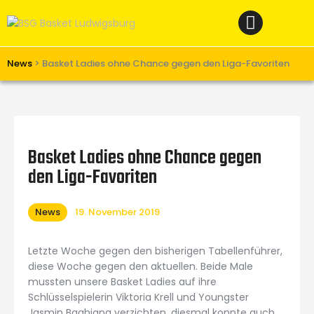
Home
News
Verein
News
>
Basket Ladies ohne Chance gegen den Liga-Favoriten
Teams W
Teams M
Spielbetrieb
Basket Ladies ohne Chance gegen
Unterstützen
den Liga-Favoriten
Links
News
19. November 2019
Letzte Woche gegen den bisherigen Tabellenführer,
diese Woche gegen den aktuellen. Beide Male
mussten unsere Basket Ladies auf ihre
Schlüsselspielerin Viktoria Krell und Youngster
Jasmin Baghiana verzichten, diesmal konnte auch