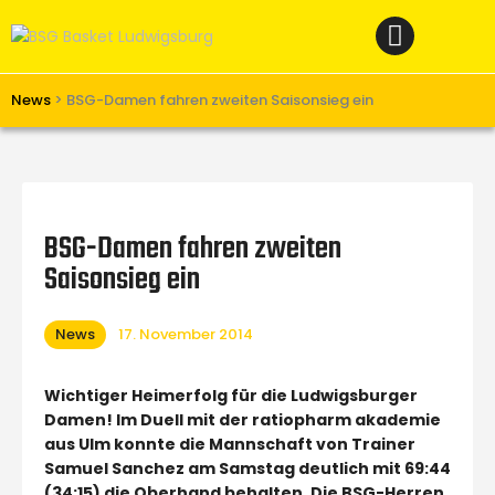
Home
News
Verein
News
>
BSG-Damen fahren zweiten Saisonsieg ein
Teams W
Teams M
Spielbetrieb
BSG-Damen fahren zweiten
Unterstützen
Saisonsieg ein
Links
News
17. November 2014
Wichtiger Heimerfolg für die Ludwigsburger
Damen! Im Duell mit der ratiopharm akademie
aus Ulm konnte die Mannschaft von Trainer
Samuel Sanchez am Samstag deutlich mit 69:44
(34:15) die Oberhand behalten. Die BSG-Herren