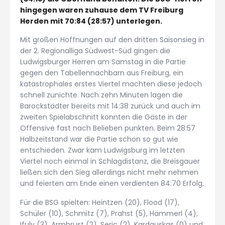
hingegen waren zuhause dem TV Freiburg
Herden mit 70:84 (28:57) unterlegen.
Mit großen Hoffnungen auf den dritten Saisonsieg in
der 2. Regionalliga Südwest-Süd gingen die
Ludwigsburger Herren am Samstag in die Partie
gegen den Tabellennachbarn aus Freiburg, ein
katastrophales erstes Viertel machten diese jedoch
schnell zunichte. Nach zehn Minuten lagen die
Barockstädter bereits mit 14:38 zurück und auch im
zweiten Spielabschnitt konnten die Gäste in der
Offensive fast nach Belieben punkten. Beim 28:57
Halbzeitstand war die Partie schon so gut wie
entschieden. Zwar kam Ludwigsburg im letzten
Viertel noch einmal in Schlagdistanz, die Breisgauer
ließen sich den Sieg allerdings nicht mehr nehmen
und feierten am Ende einen verdienten 84:70 Erfolg.
Für die BSG spielten: Heintzen (20), Flood (17),
Schüler (10), Schmitz (7), Prahst (5), Hämmerl (4),
Ifuly (3), Armbrust (2), Seric (2), Kardauskas (0) und