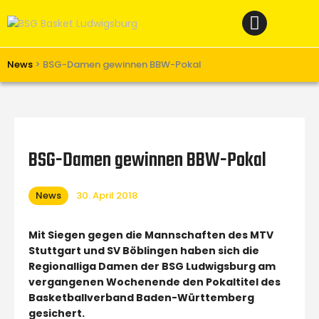
Home
News
Verein
News
>
BSG-Damen gewinnen BBW-Pokal
Teams W
Teams M
Spielbetrieb
BSG-Damen gewinnen BBW-Pokal
Unterstützen
News
30. April 2018
Links
Mit Siegen gegen die Mannschaften des MTV
Stuttgart und SV Böblingen haben sich die
Regionalliga Damen der BSG Ludwigsburg am
vergangenen Wochenende den Pokaltitel des
Basketballverband Baden-Württemberg
gesichert.