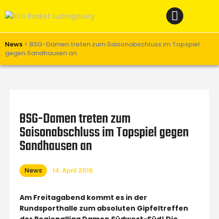
Home
News
Verein
News
>
BSG-Damen treten zum Saisonabschluss im Topspiel
gegen Sandhausen an
Teams W
Teams M
Spielbetrieb
BSG-Damen treten zum
Unterstützen
Saisonabschluss im Topspiel gegen
Links
Sandhausen an
News
14. April 2016
Am Freitagabend kommt es in der
Rundsporthalle zum absoluten Gipfeltreffen
der Regionalliga Damen Südwest-Süd! Die