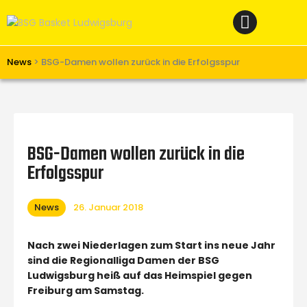
Home
News
Verein
News
>
BSG-Damen wollen zurück in die Erfolgsspur
Teams W
Teams M
Spielbetrieb
BSG-Damen wollen zurück in die
Unterstützen
Erfolgsspur
Links
News
26. Januar 2018
Nach zwei Niederlagen zum Start ins neue Jahr
sind die Regionalliga Damen der BSG
Ludwigsburg heiß auf das Heimspiel gegen
Freiburg am Samstag.