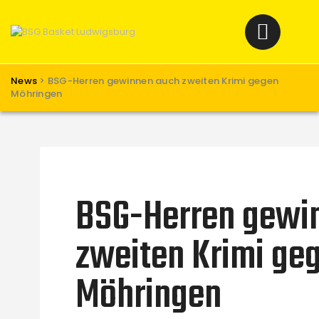
Home
News
Verein
News
>
BSG-Herren gewinnen auch zweiten Krimi gegen
Teams W
Möhringen
Teams M
Spielbetrieb
Unterstützen
Links
BSG-Herren gewi
zweiten Krimi ge
Möhringen