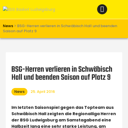
Home
News
Verein
News
>
BSG-Herren verlieren in Schwäbisch Hall und beenden
Saison auf Platz 9
Teams W
Teams M
Spielbetrieb
BSG-Herren verlieren in Schwäbisch
Unterstützen
Hall und beenden Saison auf Platz 9
Links
News
25. April 2016
Im letzten Saisonspiel gegen das Topteam aus
Schwäbisch Hall zeigten die Regionalliga Herren
der BSG Ludwigsburg am Samstagabend eine
Halbzeit lang eine sehr starke Leistung, am