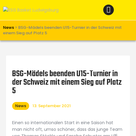
Home
News
Verein
News
>
BSG-Mädels beenden U15-Turnier in der Schweiz mit
einem Sieg auf Platz 5
Teams W
Teams M
Spielbetrieb
BSG-Mädels beenden U15-Turnier in
Unterstützen
der Schweiz mit einem Sieg auf Platz
Links
5
News
13. September 2021
Einen so internationalen Start in eine Saison hat
man nicht oft, umso schöner, dass das junge Team
von Thomas Stöckle und Sascha Schuster am U15